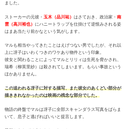
ました。
ストーカーの元彼・
玉木（品川祐）
はさておき、政治家・
南
雲（高川裕也）
にハニートラップを仕掛けて逆恨みされる姿
はまあ当たり前かなという気がします。
マルも相当やってきたことはえげつない男でしたが、それ以
上に冴子はいわくつきのワケあり物件という印象。
彼女と関わることによってマルとリリィは生死を脅かされ、
瑞希（柳英里紗）は殺されてしまいます。もらい事故という
ほかありません。
この追われる冴子に対する描写、また彼女のあくどい部分が
描ききれなかったのは映画の残念な部分でした。
物語の終盤でマルは冴子に全部スキャンダラス写真をばらま
いて、息子と逃げればいいと提言します。