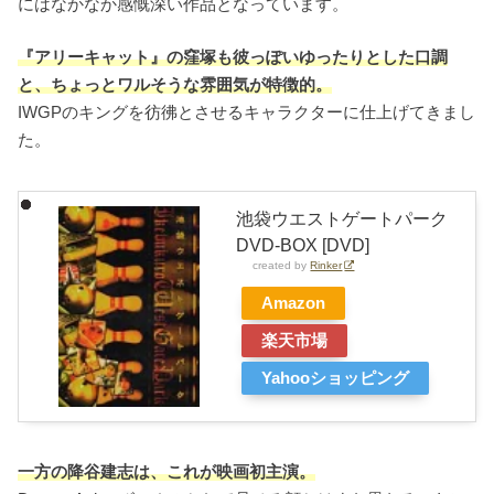
にはなかなか感慨深い作品となっています。
『アリーキャット』の窪塚も彼っぽいゆったりとした口調
と、ちょっとワルそうな雰囲気が特徴的。
IWGPのキングを彷彿とさせるキャラクターに仕上げてきまし
た。
池袋ウエストゲートパーク
DVD-BOX [DVD]
created by
Rinker
Amazon
楽天市場
Yahooショッピング
一方の降谷建志は、これが映画初主演。