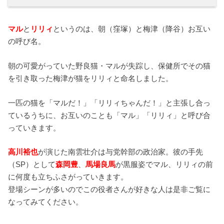
マル
と
リリィ
というのは、朝（窪塚）と梅津（降谷）お互い
の呼び名。
朝の可愛がっていた野良猫・マルが失踪し、保健所でその猫
を引き取った梅津が猫をリリィと命名しました。
一匹の猫を「マルだ！」「リリィちゃんだ！」と主張し合っ
ているうちに、お互いのことも「マル」「リリィ」と呼び合
っていきます。
高川裕也
が演じた南雲壮介は与党幹部の政治家。彼の手先
（SP）として
森岡豊
、
馬場良馬
が黒服姿でマル、リリィの前
に何度も立ちふさがっていきます。
登場シーンが多いのでこの役者さんが好きな人は是非ご覧に
なってみてください。