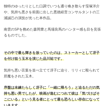
独特のゆったりとした口調でいつも通り喚き散らす窪塚洋介
や、気持ち悪さを前面に出した悪徳経営コンサルタントの三
浦誠己の演技が光った本作品。
南雲のSPを務めた森岡豊と馬場良馬のハンター感も目を見張
るものでした。
その中で最も輝きを放っていたのは、ストーカーとして冴子
を付け狙う玉木を演じた品川祐です。
気持ち悪い言葉を並べ立てて冴子に迫り、リリィに殴られて
邪魔をされた玉木。
序盤は未練たらしく冴子に「一緒に帰ろう」と迫るただの気
持ち悪い男でしたが、映画が進むにつれて彼は「気づけばそ
こにいる」という見る者にとって最も恐ろしい存在になって
いきます。