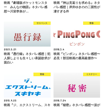
映画『劇場版ポケットモンスタ
映画『神は見返りを求める』ネタ
ー みんなの物語』ネタバレ感
バレ感想｜岸井ゆきのの二面性が
想〜川栄李奈が…
凄すぎる件
サスペンス
青春
2021.5.21
2018.3.4
映画『愚行録』ネタバレ感想｜犯
映画『ピンポン』ネタバレ感想〜
人探しよりも生々しい承認欲求が
必見！部活映画の最高級傑作〜
面白い
青春
ミステリー
2015.9.25
2018.7.24
映画『ジ、エクストリーム、スキ
映画『秘密』ネタバレ感想〜涙が