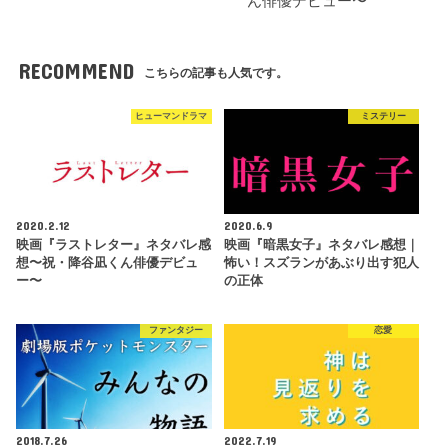
ん俳優デビュー〜
RECOMMEND
こちらの記事も人気です。
ヒューマンドラマ
ミステリー
2020.2.12
2020.6.9
映画『ラストレター』ネタバレ感
映画『暗黒女子』ネタバレ感想｜
想〜祝・降谷凪くん俳優デビュ
怖い！スズランがあぶり出す犯人
ー〜
の正体
ファンタジー
恋愛
2018.7.26
2022.7.19