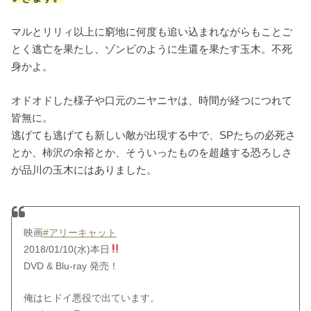
マルとリリィ以上に窮地に何度も追い込まれながらもことご
とく逃亡を果たし、ゾンビのように生還を果たす玉木。不死
身かよ。
オドオドした様子や口元のニヤニヤは、時間が経つにつれて
皆無に。
逃げても逃げても新しい敵が出現する中で、SPたちの必死さ
とか、柿沢の余裕とか、そういったものを超越する恐ろしさ
が品川の玉木にはありました。
映画
#アリーキャット
2018/01/10(水)本日
DVD & Blu-ray 発売！
俺はヒドイ悪役で出ています。