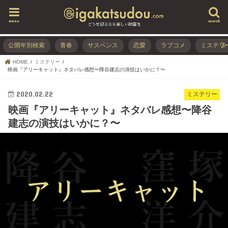
menu
search
公開年別検索
青春
サスペンス
恋愛
ラブコメ
ミステリ
HOME
ミステリー
映画『アリーキャット』ネタバレ感想〜降谷建志の演技はいかに？〜
2020.02.22
ミステリー
映画『アリーキャット』ネタバレ感想〜降谷
建志の演技はいかに？〜