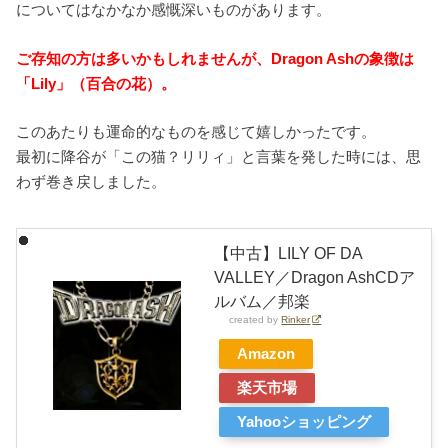
についてはなかなか感慨深いものがあります。
ご存知の方は多いかもしれませんが、
Dragon Ash
の象徴は
「
Lily
」（百合の花）。
このあたりも運命的なものを感じて嬉しかったです。
最初に降谷が「この猫？リリィ」と言葉を発した時には、思
わず巻き戻しました。
【中古】LILY OF DA
VALLEY／Dragon AshCDア
ルバム／邦楽
created by
Rinker
Amazon
楽天市場
Yahooショッピング