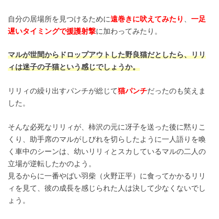
自分の居場所を見つけるために
遠巻きに吠えてみたり
、
一足
遅いタイミングで援護射撃
に加わってみたり。
マルが世間からドロップアウトした野良猫だとしたら、リリ
ィは迷子の子猫という感じでしょうか。
リリィの繰り出すパンチが総じて
猫パンチ
だったのも笑えま
した。
そんな必死なリリィが、柿沢の元に冴子を送った後に黙りこ
くり、助手席のマルがしびれを切らしたように一人語りを喚
く車中のシーンは、幼いリリィとスカしているマルの二人の
立場が逆転したかのよう。
見るからに一番やばい羽柴（火野正平）に食ってかかるリリ
ィを見て、彼の成長を感じられた人は決して少なくないでし
ょう。