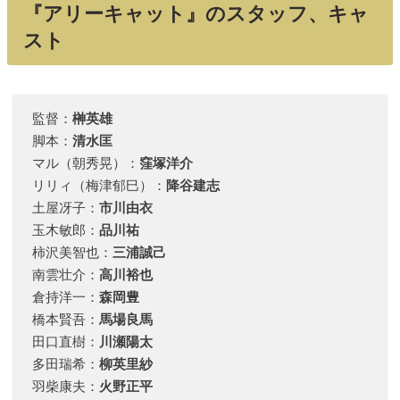
『アリーキャット』のスタッフ、キャ
スト
監督：
榊英雄
脚本：
清水匡
マル（朝秀晃）：
窪塚洋介
リリィ（梅津郁巳）：
降谷建志
土屋冴子：
市川由衣
玉木敏郎：
品川祐
柿沢美智也：
三浦誠己
南雲壮介：
高川裕也
倉持洋一：
森岡豊
橋本賢吾：
馬場良馬
田口直樹：
川瀬陽太
多田瑞希：
柳英里紗
羽柴康夫：
火野正平