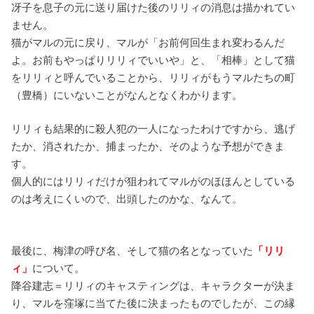
冴子を息子の元に送り届けた後のリリィの消息は描かれてい
ません。
猫がマルの元に戻り、マルが「お前何回生まれ変わるんだ
よ。お前もやっぱりリリィでいいや」と、「相棒」として猫
をリリィと呼んでいることから、リリィがもうマルたちの町
（豊橋）にいないことがなんとなくわかります。
リリィも結果的に殺人犯の一人になったわけですから、逃げ
たか、消されたか、捕まったか、そのような予想ができま
す。
個人的にはリリィだけが狙われてマルがのほほんとしている
のは考えにくいので、出頭したのかな、なんて。
最後に、梅津の呼び名、そして猫の名となっていた
「リリ
ィ」
について。
降谷建志＝リリィのキャスティングは、キャラクターが決ま
り、マルを窪塚に当てた後に決まったものでしたが、この縁