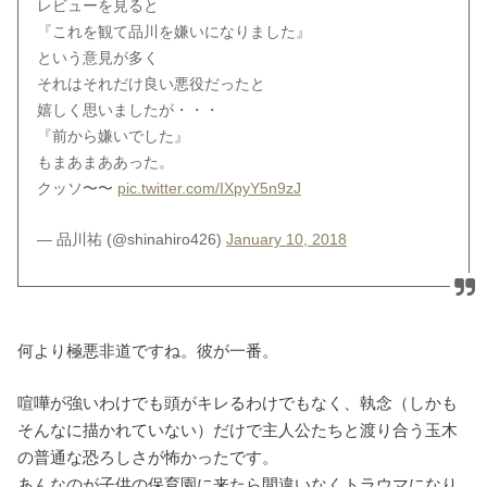
レビューを見ると
『これを観て品川を嫌いになりました』
という意見が多く
それはそれだけ良い悪役だったと
嬉しく思いましたが・・・
『前から嫌いでした』
もまあまああった。
クッソ〜〜
pic.twitter.com/IXpyY5n9zJ
— 品川祐 (@shinahiro426)
January 10, 2018
何より極悪非道ですね。彼が一番。
喧嘩が強いわけでも頭がキレるわけでもなく、執念（しかも
そんなに描かれていない）だけで主人公たちと渡り合う玉木
の普通な恐ろしさが怖かったです。
あんなのが子供の保育園に来たら間違いなくトラウマになり