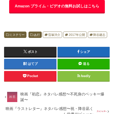
Amazon プライム・ビデオの無料お試しはこちら
ミステリー
あ行
窪塚洋介
2017年公開
降谷建志
ポスト
シェア
はてブ
送る
Pocket
feedly
映画『初恋』ネタバレ感想〜不死身のベッキー爆
誕〜
映画『ラストレター』ネタバレ感想〜祝・降谷凪く