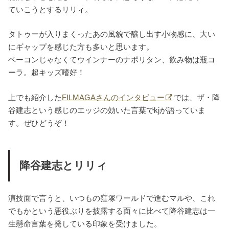
ていこうとするリリィ。
タトゥーが入りまくったあの風貌で醸し出す小物感に、大い
にギャップを感じた方も多いと思います。
ベーコンじゃなくてウインナーのナポリタン、飲み物は瓶コ
ーラ。超キッズ嗜好！
上でも紹介した
FILMAGAさんのインタビュー
では、ザ・降
谷建志という感じのエッジの効いた言葉でkjが語っていま
す。ぜひどうぞ！
降谷建志とリリィ
演技面で言うと、いつもの窪塚ワールドで進むマルや、これ
でもかという悪役ぶりを披露する面々に比べて降谷建志は一
生懸命言葉を発している印象を受けました。