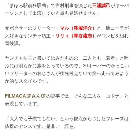
『まほろ駅前狂騒曲』で吉村刑事を演じた
三浦誠己
がキーパ
ーソンとして出演している点も見逃せません。
元ボクサーのフリーター・
マル（窪塚洋介）
と、瓶コーラが
大好きなヤンチャ坊主・
リリィ（降谷建志）
がコンビを組む
冒険譚。
ヤンチャ坊主と書いてはみたものの、二人とも「若者」と呼
ぶには明らかに歳をとっているので、30オーバーのかっこい
いフリーターのおじさんが後先考えないで突っ走ってみよう
か的なスタイルです。
FILMAGA
さん
の記事では、そんな二人を「コドナ」と
表現しています。
「大人でも子供でもない」という観点からつけたフレーズは
抜群のセンスです。是非ご一読を。