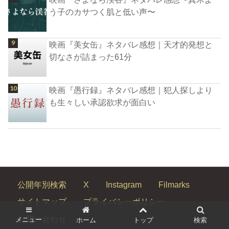
う子のカサつく肌と低い声〜
映画『美女缶』ネタバレ感想｜天才的発想と
切なさが詰まった61分
映画『愚行録』ネタバレ感想｜犯人探しより
も生々しい承認欲求が面白い
公開年別検索
X
Instagram
Filmarks
サイトマップ
プライバシーポリシー
お問い合わせ
メニュー
ホーム
トップ
検索