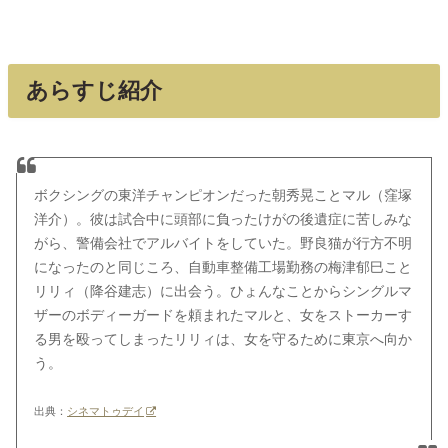
あらすじ紹介
ボクシングの東洋チャンピオンだった朝秀晃ことマル（窪塚
洋介）。彼は試合中に頭部に負ったけがの後遺症に苦しみな
がら、警備会社でアルバイトをしていた。野良猫が行方不明
になったのと同じころ、自動車整備工場勤務の梅津郁巳こと
リリィ（降谷建志）に出会う。ひょんなことからシングルマ
ザーのボディーガードを頼まれたマルと、女をストーカーす
る男を殴ってしまったリリィは、女を守るために東京へ向か
う。
出典：
シネマトゥデイ