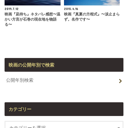
2019.7.12
2015.4.16
映画『凪待ち』ネタバレ感想〜温
映画『真夏の方程式』〜涙止まら
かい方言が石巻の現在地を物語
ず。名作です〜
る〜
映画の公開年別で検索
公開年別検索
カテゴリー