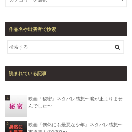
作品名や出演者で検索
読まれている記事
映画『秘密』ネタバレ感想〜涙が止まりませ
んでした〜
映画『偶然にも最悪な少年』ネタバレ感想〜
市原隼人の2003〜