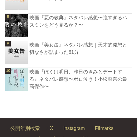
映画『悪の教典』ネタバレ感想〜強すぎるハ
スミンをどう見るか？〜
映画『美女缶』ネタバレ感想｜天才的発想と
切なさが詰まった61分
映画『ぼくは明日、昨日のきみとデートす
る』ネタバレ感想〜ボロ泣き！小松菜奈の最
高傑作〜
公開年別検索
X
Instagram
Filmarks