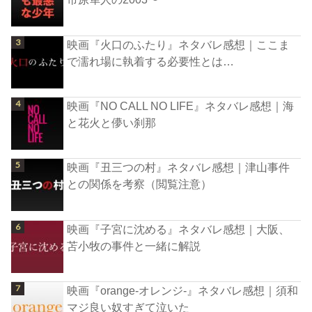
映画『火口のふたり』ネタバレ感想｜ここま
で濡れ場に執着する必要性とは…
映画『NO CALL NO LIFE』ネタバレ感想｜海
と花火と儚い刹那
映画『丑三つの村』ネタバレ感想｜津山事件
との関係を考察（閲覧注意）
映画『子宮に沈める』ネタバレ感想｜大阪、
苫小牧の事件と一緒に解説
映画『orange-オレンジ-』ネタバレ感想｜須和
マジ良い奴すぎて泣いた