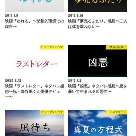
2015.1.5
2016.2.18
映画『ゆれる』〜閉鎖的環境での
映画『夢売るふたり』感想〜二人
虚言〜
は体を重ねない〜
ヒューマンドラマ
サスペンス
2020.2.12
2015.1.2
映画『ラストレター』ネタバレ感
映画『凶悪』ネタバレ感想〜悪を
想〜祝・降谷凪くん俳優デビュ
暴いて生まれる凶悪性〜
ー〜
ヒューマンドラマ
ミステリー