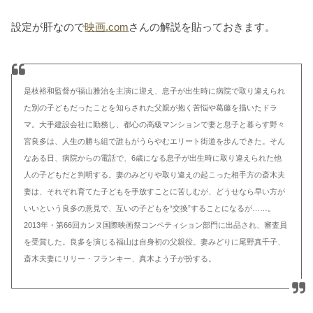
設定が肝なので
映画.com
さんの解説を貼っておきます。
是枝裕和監督が福山雅治を主演に迎え、息子が出生時に病院で取り違えられ
た別の子どもだったことを知らされた父親が抱く苦悩や葛藤を描いたドラ
マ。大手建設会社に勤務し、都心の高級マンションで妻と息子と暮らす野々
宮良多は、人生の勝ち組で誰もがうらやむエリート街道を歩んできた。そん
なある日、病院からの電話で、6歳になる息子が出生時に取り違えられた他
人の子どもだと判明する。妻のみどりや取り違えの起こった相手方の斎木夫
妻は、それぞれ育てた子どもを手放すことに苦しむが、どうせなら早い方が
いいという良多の意見で、互いの子どもを“交換”することになるが……。
2013年・第66回カンヌ国際映画祭コンペティション部門に出品され、審査員
を受賞した。良多を演じる福山は自身初の父親役。妻みどりに尾野真千子、
斎木夫妻にリリー・フランキー、真木よう子が扮する。