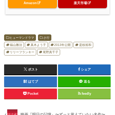
Amazon
楽天市場
ヒューマンドラマ
さ行
福山雅治
真木よう子
2013年公開
是枝裕和
リリーフランキー
尾野真千子
ポスト
シェア
はてブ
送る
Pocket
feedly
映画『明日の記憶』〜ずっと覚えていたい名作〜